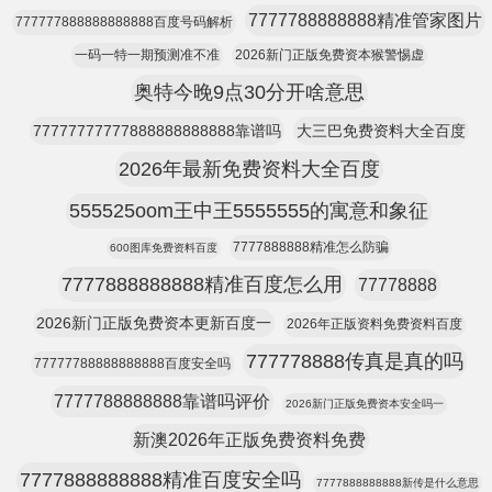
7777788888888精准管家图片
777777888888888888百度号码解析
一码一特一期预测准不准
2026新门正版免费资本猴警惕虚
奥特今晚9点30分开啥意思
77777777777888888888888靠谱吗
大三巴免费资料大全百度
2026年最新免费资料大全百度
555525oom王中王5555555的寓意和象征
7777888888精准怎么防骗
600图库免费资料百度
7777888888888精准百度怎么用
77778888
2026新门正版免费资本更新百度一
2026年正版资料免费资料百度
777778888传真是真的吗
77777788888888888百度安全吗
7777788888888靠谱吗评价
2026新门正版免费资本安全吗一
新澳2026年正版免费资料免费
7777888888888精准百度安全吗
7777888888888新传是什么意思