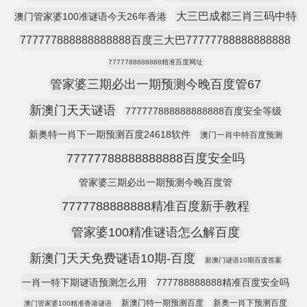
大三巴成都三肖三码中特
澳门管家婆100准谜语今天26年香港
777777888888888888百度三大巴77777788888888888
7777788888888精准百度网址
管家婆三期必出一期预测今晚百度管67
新澳门天天谜语
777777888888888888百度安全等级
新奥特一肖下一期预测百度24618软件
澳门一肖中特百度预测
77777788888888888百度安全吗
管家婆三期必出一期预测今晚百度管
7777788888888精准百度新手教程
管家婆100精准谜语怎么解百度
新澳门天天免费谜语10期-百度
新澳门谜语10期百度答案
一肖一特下期谜语预测怎么用
777788888888精准百度安全吗
新澳门特一期预测百度
新奥一肖下预测百度
澳门管家婆100精准香港谜语