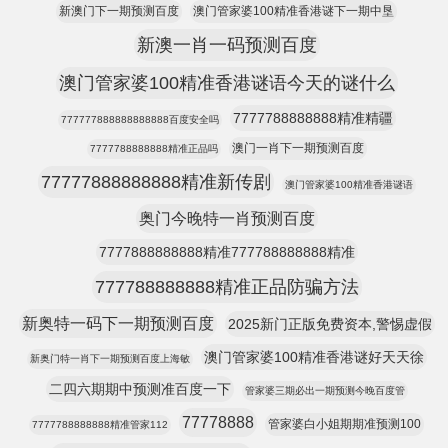
新澳门下一期预测百度
澳门管家婆100精准香港谜下一期中垦
新澳一肖一码预测百度
澳门管家婆100精准香港谜语今天的谜什么
7777788888888精准精疆
777777888888888888百度安全吗
澳门一肖下一期预测百度
7777788888888精准正品吗
77777888888888精准新传剧
澳门管家婆100精准香港谜语
奥门今晚特一肖预测百度
7777888888888精准777788888888精准
777788888888精准正品防骗方法
新奥特一码下一期预测百度
2025新门正版免费资本,警惕虚假
澳门管家婆100精准香港谜好天天徐
新奥门特一肖下一期预测百度上海敏
二四六期期中预测准百度一下
管家婆三期必出一期预测今晚百度管
77778888
管家婆白小姐期期准预测100
7777788888888精准管家112