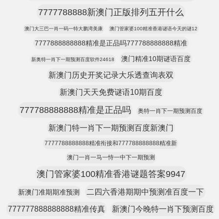
7777788888新澳门正版排列五开什么
澳门大三巴一肖一码一特大鹏湾美康
澳门管家婆100精准香港谜语今天的谜12
7777888888888精准是正品吗777788888888精准
澳门精准10期谜语百度
新奥特一肖下一期预测百度软件24618
新澳门历史开奖记录大乐透查询表双
新澳门天天免费谜语10期百度
777788888888精准是正品吗
奥特一肖下一期预测百度
新澳门特一肖下一期预测百度新澳门
7777788888888精准衔接和777788888888精准新
澳门一肖一马一恃一中下一期预测
澳门管家婆100精准香港谜题答案9947
二四六香港期期中预测准百度一下
新澳门准期期准预测
777777888888888精准传真
新澳门今晚特一肖下预测百度