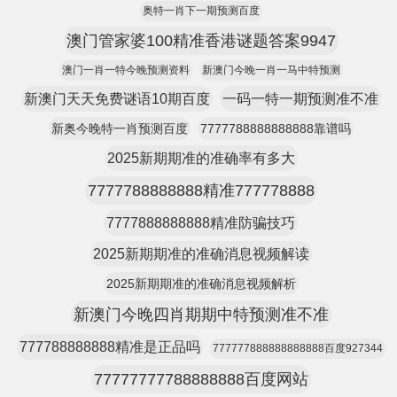
奥特一肖下一期预测百度
澳门管家婆100精准香港谜题答案9947
澳门一肖一特今晚预测资料
新澳门今晚一肖一马中特预测
新澳门天天免费谜语10期百度
一码一特一期预测准不准
新奥今晚特一肖预测百度
7777788888888888靠谱吗
2025新期期准的准确率有多大
7777788888888精准777778888
7777888888888精准防骗技巧
2025新期期准的准确消息视频解读
2025新期期准的准确消息视频解析
新澳门今晚四肖期期中特预测准不准
777788888888精准是正品吗
777777888888888888百度927344
77777777788888888百度网站