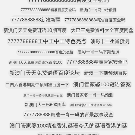
7777788888888888百度安全密码
77777888888888精准百度安全吗
新澳门一肖马中特预测
77778888888新准新疆
7777888888888精准百度安全吗
新澳门天天免费谜语10期百度
大巴三免费资料大全百度网盘
7777788888王中王中王特色亮点
澳彩十二生肖预测
澳彩一肖一码下期预测
777777888888888888百度怎么搜
7777888888精准管家安全吗
新澳门天天免费谜语论坛百度100
新澳门天天免费谜语百度论坛
新澳一下期预测百度
澳门管家婆100谜语答案
二四六香港期期中预测准百度一下
澳门管家婆一肖一码预测
澳门一肖一特今晚预测一百度
新澳门大三巴600图库
澳门管家婆100准谜语今天25年
7777788888精准一肖一码的背景故事没查
澳门管家婆100精准香港谜语今天的谜语香港的谜