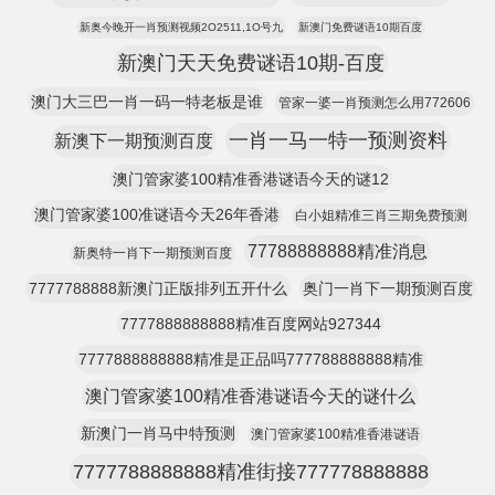
新奥今晚开一肖预测视频2O2511,1O号九
新澳门免费谜语10期百度
新澳门天天免费谜语10期-百度
澳门大三巴一肖一码一特老板是谁
管家一婆一肖预测怎么用772606
一肖一马一特一预测资料
新澳下一期预测百度
澳门管家婆100精准香港谜语今天的谜12
澳门管家婆100准谜语今天26年香港
白小姐精准三肖三期免费预测
77788888888精准消息
新奥特一肖下一期预测百度
7777788888新澳门正版排列五开什么
奥门一肖下一期预测百度
7777888888888精准百度网站927344
7777888888888精准是正品吗777788888888精准
澳门管家婆100精准香港谜语今天的谜什么
新澳门一肖马中特预测
澳门管家婆100精准香港谜语
7777788888888精准街接777778888888