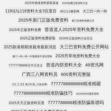
2025年精准资料获取渠道
2026免费正版资料大全
118论坛118资料大全3百度百
大三巴一尚一特
481111横富网
2025年新门正版免费资料
新门内资料免费公开
曾道道人2025年资料免费大全
2025年正版资料免费
2025正版资料免费获取
2026年正版资料大全百文
大三巴资料免费公开网站
2025新港期期准最准最新消息
2026芳草地资料免费大全
澳门一码一特一中预测准不准访雷锋
曾道内部资料大全
49资汛网
77777788888王中王含义
广西三八网资料员
600资料完整版
7777788888888精准精疆
【大.三.巴】致力打造_火热全网!
7777888888888精准防骗技巧
2026年800图库资料
7777788888精准防骗靠谱吗
2025天天正版资料百度