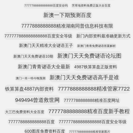
7777788888888888百度安全吗
芳草地资料免费正版大全百度
新澳一下期预测百度
7777888888888精准湖南同普信息科技有限
777777888888888888百度安全等级
新门内部资料最准确更新方式
新澳门天天精准大全谜语王子
新澳门青青免费谜语答案解析
新澳门天天免费谜语论坛图
新澳门天天免费谜语10期
新澳门青青谜语大全最新
4987铁算算盘正版资料
新澳门天天免费谜语高手是谁
澳门一肖一特今晚预测
7777888888888精准管家7722
铁算算盘4887内部资料
949494曾道救世网
7777788888888精准百度网址
7777788888888精准百度新手教程
大三巴免费资料大全百度
7777788888888888百度
777777888888888888百度安全等级
600图库免费资料百度
7777788888888精准管家图片