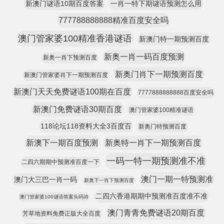
新澳门谜语10期百度答案
一肖一特下期谜语预测怎么用
777788888888精准百度安全吗
澳门管家婆100精准香港谜语
新澳门特一期预测百度
新奥一肖一码百度预测
新奥一肖下预测百度
新奥门肖下一期预测百度
新澳门管家婆肖下一期预测百度
新澳门天天免费谜语100期在百度
7777888888888百度安全吗
新澳门免费谜语30期百度
澳门管家婆100精准谜语
118论坛118资料大全3百度百
新奥门特预测百度
新澳下一期百度预测
新奥特一肖下一期预测百度
一码一特一期预测准不准
二四六期期中预测准百度一下
澳门一期一特预测准
澳门大三巴一肖一码
新奥下一肖下预测百度
二四六香港期期中预测准百度准不准
澳门管家婆100谜语答案头码诗
澳门青青免费谜语20期百度
芳草地资料免费正版大全百度