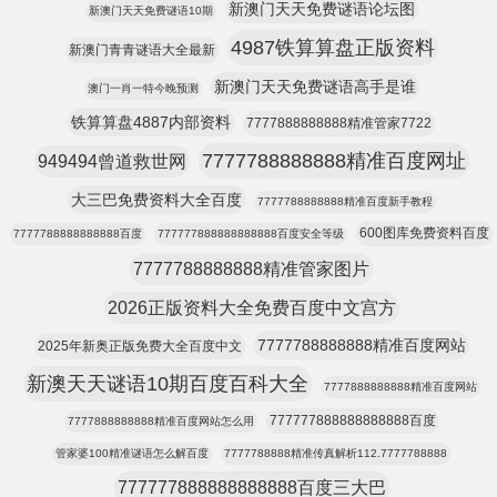
新澳门天天免费谜语论坛图
新澳门天天免费谜语10期
4987铁算算盘正版资料
新澳门青青谜语大全最新
新澳门天天免费谜语高手是谁
澳门一肖一特今晚预测
铁算算盘4887内部资料
7777888888888精准管家7722
7777788888888精准百度网址
949494曾道救世网
大三巴免费资料大全百度
7777788888888精准百度新手教程
600图库免费资料百度
7777788888888888百度
777777888888888888百度安全等级
7777788888888精准管家图片
2026正版资料大全免费百度中文宫方
7777788888888精准百度网站
2025年新奥正版免费大全百度中文
新澳天天谜语10期百度百科大全
7777888888888精准百度网站
777777888888888888百度
7777888888888精准百度网站怎么用
管家婆100精准谜语怎么解百度
7777788888精准传真解析112.7777788888
777777888888888888百度三大巴