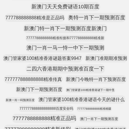
新澳门天天免费谜语10期百度
奥特一肖下一期预测百度
777788888888精准是正品吗
新澳门特一肖下一期预测百度新澳门
7777788888888精准衔接和777788888888精准新
澳门一肖一马一恃一中下一期预测
澳门管家婆100精准香港谜题答案9947
新澳门准期期准预测
二四六香港期期中预测准百度一下
777777888888888精准传真
新澳门今晚特一肖下预测百度
新澳门下一期预测百度
澳门管家婆100精准香港谜下一期中垦
澳门管家婆100精准香港谜语今天的谜什么
新澳一肖一码预测百度
777777888888888888百度安全吗
7777788888888精准精疆
7777788888888精准正品吗
澳门一肖下一期预测百度