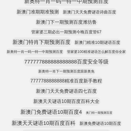
新奥特一肖一码一特一中期预测百度
新澳门准期期准预测
新澳门天天免费谜语诗曲百度
新澳门下一期预测百度潍坊鲁
管家婆三期必出一期预测今晚百度管67
新澳门特肖下期预测百度
新澳门精准10期谜语百度
新奥特一肖一码一特一中期预测百度
管家婆100精准谜语怎么解百度你全家
777777888888888888百度安全等级
新奥特一肖下一期预测百度跟新奥免
7777788888888精准百度新手教程
新澳门天天免费谜语四七百度
新澳天天谜语10期百度百科大全
新澳门免费谜语10期百度4
奥门特一期预测百度
新澳天天谜语10期百度百科
新澳免费谜语10期百度