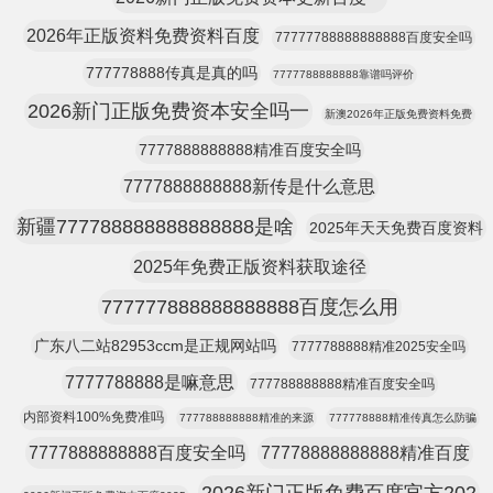
2026年正版资料免费资料百度
77777788888888888百度安全吗
777778888传真是真的吗
7777788888888靠谱吗评价
2026新门正版免费资本安全吗一
新澳2026年正版免费资料免费
7777888888888精准百度安全吗
7777888888888新传是什么意思
新疆777788888888888888是啥
2025年天天免费百度资料
2025年免费正版资料获取途径
777777888888888888百度怎么用
广东八二站82953ccm是正规网站吗
7777788888精准2025安全吗
7777788888是嘛意思
777788888888精准百度安全吗
内部资料100%免费准吗
777788888888精准的来源
777778888精准传真怎么防骗
7777888888888百度安全吗
77778888888888精准百度