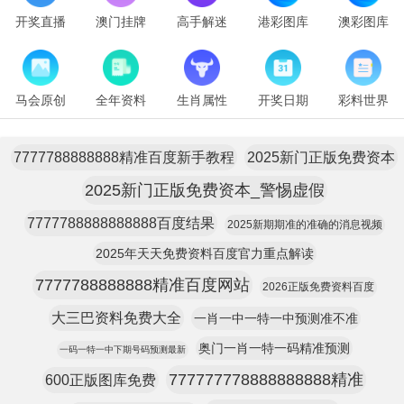
开奖直播
澳门挂牌
高手解迷
港彩图库
澳彩图库
马会原创
全年资料
生肖属性
开奖日期
彩料世界
7777788888888精准百度新手教程
2025新门正版免费资本
2025新门正版免费资本_警惕虚假
7777788888888888百度结果
2025新期期准的准确的消息视频
2025年天天免费资料百度官力重点解读
7777788888888精准百度网站
2026正版免费资料百度
大三巴资料免费大全
一肖一中一特一中预测准不准
奥门一肖一特一码精准预测
一码一特一中下期号码预测最新
777777778888888888精准
600正版图库免费