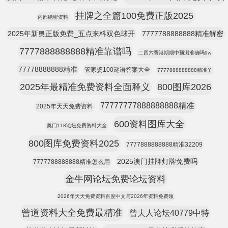
挂牌之全篇100免费正版2025
内部绝密资料
2025年新奥正版免费_五点来料双色球开
7777788888888精准解密
7777888888888精准靠谱吗
二四六香港期期中预测准确吗9w
77778888888精准
管家婆100谜语答案大全
7777888888888精准丫
2025年最精准免费资料全面释义
800图库2026
77777777888888888精准
2025年天天免费资料
600资料图库大全
奥门118论坛免费资料大全
800图库免费资料2025
7777888888888精准32209
2025澳门挂牌灯牌免费吗
7777788888888精准怎么用
金牛网论坛免费论坛资料
2026年天天免费资料百度中文与2026年资料免费领
曾道资料大全免费最精准
曾夫人论坛40779中特