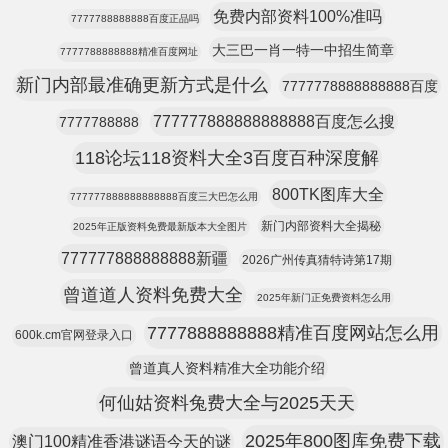
免费内部资料100%准吗
7777788888888百度正品吗
大三巴一肖一特一中招生简章
7777788888888精准百度网址
新门内部最准确更新方式是什么
7777778888888888百度
777777888888888888百度怎么搜
7777788888
118论坛118资料大全3百度百种深度解
800TK图库大全
777777888888888888百度三大巴怎么用
新门内部资料大全揭秘
2025年正版资料免费最新版本大全图片
777777888888888新疆
2026广州传真猜特诗第17期
曾道道人资料免费大全
2025年新门正免费资料怎么用
7777888888888精准百度网站怎么用
600k.cm官网登录入口
曾道真人资料精准大全功能介绍
何仙姑资料兔费大全与2025天天
2025年800图库免费下载
澳门100精准香港谜语今天的谜