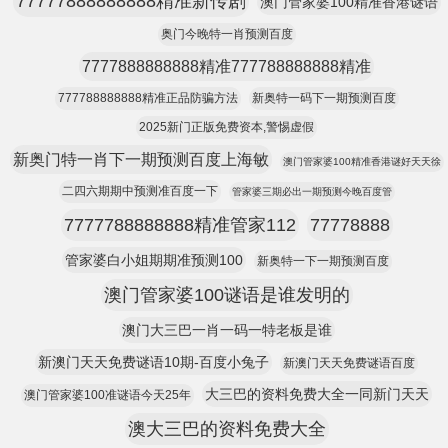
77777888888888精准新传剧
澳门管家婆100精准香港谜语
奥门今晚特一肖预测百度
7777888888888精准777788888888精准
777788888888精准正品防骗方法
新奥特一码下一期预测百度
2025新门正版免费资本,警惕虚假
新奥门特一肖下一期预测百度上海敏
澳门管家婆100精准香港谜好天天徐
二四六期期中预测准百度一下
管家婆三期必出一期预测今晚百度管
7777788888888精准管家112
77778888
管家婆白小姐期期准预测100
新奥特一下一期预测百度
澳门管家婆100谜语是谁发明的
澳门大三巴一肖一码一特老板是谁
新澳门天天免费谜语10期-百度小兔子
新澳门天天免费谜语百度
大三巴的资料免费大全一同新门天天
澳门管家婆100准谜语今天25年
澳大三巴的资料免费大全