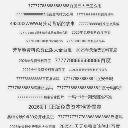
777777888888888888百度三大巴怎么用
7777888888888精准百度网站怎么用
7777888888888精准靠谱吗
493333WWW马头诗背后的故事
7777788888精准怎么防骗
2026年免费资料百度中文
7777788888新奥精准减肥效果怎么样
777788888888精准防骗技巧
777788888888精准是正品吗
芳草地资料免费正版大全百度
2025年天免费资料百度
7777788888888888百度
2026年免费资料百度
2026全年免费资料查询百度
2026年天天免费资料百度官方
7777788888888百度安全吗
7777788888888百度靠谱吗
77778888888精准正品吗
777777888888888888百度号码解析
一码一特一期预测准不准
7777788888888精准管家图片
2026新门正版免费资本猴警惕虚
奥特今晚9点30分开啥意思
77777777777888888888888靠谱吗
2025年天天免费查询资料百度
2026年最新免费资料大全百度