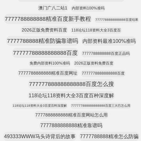
澳门广八二站1
内部资料100%准吗
7777788888888精准百度新手教程
7777788888888888百度结果
2026正版免费资料百度
118论坛118资料大全3百度百
7777788888精准防骗靠谱吗
内部资料最准100%准吗
77777788888888888百度
7777788888888百度正品吗
免费内部资料100%准吗
2026正版资料免费百度
7777788888888精准百度网址
7777778888888888百度
777777888888888888百度怎么搜
118论坛118资料大全3百度百种深度解
118论坛118资料大全3百度百料深度解
777777888888888888百度三大巴怎么用
7777888888888精准百度网站怎么用
7777888888888精准靠谱吗
493333WWW马头诗背后的故事
7777788888精准怎么防骗