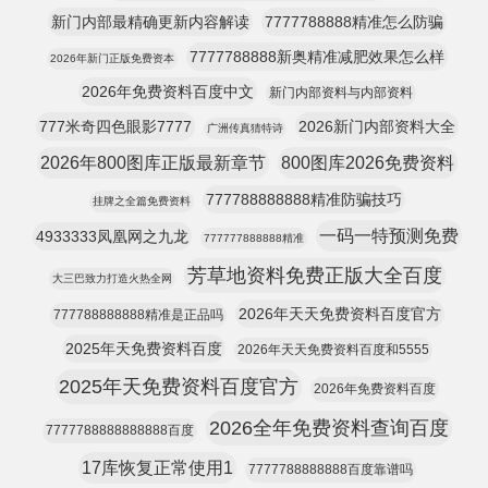
新门内部最精确更新内容解读
7777788888精准怎么防骗
7777788888新奥精准减肥效果怎么样
2026年新门正版免费资本
2026年免费资料百度中文
新门内部资料与内部资料
777米奇四色眼影7777
2026新门内部资料大全
广洲传真猜特诗
2026年800图库正版最新章节
800图库2026免费资料
777788888888精准防骗技巧
挂牌之全篇免费资料
一码一特预测免费
4933333凤凰网之九龙
777777888888精准
芳草地资料免费正版大全百度
大三巴致力打造火热全网
2026年天天免费资料百度官方
777788888888精准是正品吗
2025年天免费资料百度
2026年天天免费资料百度和5555
2025年天免费资料百度官方
2026年免费资料百度
2026全年免费资料查询百度
7777788888888888百度
17库恢复正常使用1
7777788888888百度靠谱吗