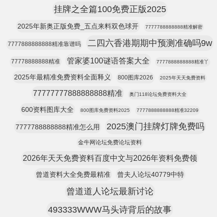
挂牌之全篇100免费正版2025
2025年新奥正版免费_五点来料双色球开
7777788888888精准解密
二四六香港期期中预测准确吗9w
7777888888888精准靠谱吗
管家婆100谜语答案大全
77778888888精准
7777888888888精准丫
2025年最精准免费资料全面释义
800图库2026
2025年天天免费资料
77777777888888888精准
奥门118论坛免费资料大全
600资料图库大全
800图库免费资料2025
7777888888888精准32209
2025澳门挂牌灯牌免费吗
7777788888888精准怎么用
金牛网论坛免费论坛资料
2026年天天免费资料百度中文与2026年资料免费领
曾道资料大全免费最精准
曾夫人论坛40779中特
曾道道人论坛最新讨论
493333WWW马头诗背后的故事