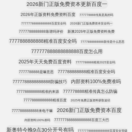
2026新门正版免费资本更新百度一
2026年正版资料免费资料百度
777778888传真是真的吗
77777788888888888百度安全吗
2026新门正版免费资本安全吗一
7777788888888靠谱吗评价
新澳2026年正版免费资料免费
7777888888888精准百度安全吗
7777888888888新传是什么意思
777777888888888888百度怎么用
2025年天天免费百度资料
7777788888精准2025安全吗
777788888888精准百度安全吗
7777788888是嘛意思
内部资料100%免费准吗
7777788888888888防骗技巧
777778888精准传真怎么防骗
777788888888精准的来源
77778888888888精准百度
2025年免费正版资料获取途径
2026新门正版免费资本百度
7777888888888来电干嘛
777777888888888888百度三大巴
内部资料100%准吗
新奥特今晚9点30分开号有吗
777777888888888888百度安全等级