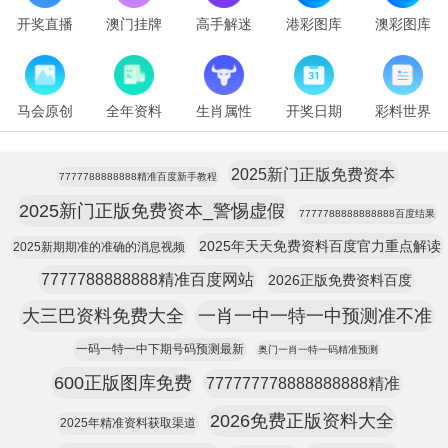
开奖直播
澳门挂牌
高手解迷
港彩图库
澳彩图库
马会原创
全年资料
生肖属性
开奖日期
彩料世界
2025新门正版免费资本
7777788888888精准百度新手教程
2025新门正版免费资本_警惕虚假
7777788888888888百度结果
2025年天天免费资料百度官力重点解读
2025新期期准的准确的消息视频
7777788888888精准百度网站
2026正版免费资料百度
大三巴资料免费大全
一肖一中一特一中预测准不准
一码一特一中下期号码预测最新
奥门一肖一特一码精准预测
600正版图库免费
777777778888888888精准
2026免费正版资料大全
2025年精准资料获取渠道