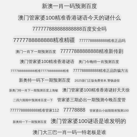
新澳一肖一码预测百度
澳门管家婆100精准香港谜语今天的谜什么
777777888888888888百度安全吗
7777788888888精准精疆
7777788888888精准正品吗
77777888888888精准新传剧
澳门一肖下一期预测百度
澳门管家婆100精准香港谜语
奥门今晚特一肖预测百度
777788888888精准正品防骗方法
7777888888888精准777788888888精准
新奥特一码下一期预测百度
2025新门正版免费资本,警惕虚假
澳门管家婆100精准香港谜好天天徐
新奥门特一肖下一期预测百度上海敏
管家婆三期必出一期预测今晚百度管
二四六期期中预测准百度一下
77778888
7777788888888精准管家112
管家婆白小姐期期准预测100
澳门管家婆100谜语是谁发明的
新奥特一下一期预测百度
澳门大三巴一肖一码一特老板是谁