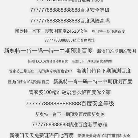
777777888888888888百度安全等级
777777888888888888百度风险高吗
新奥特一肖下一期预测百度24618软件
奥门特一期预测百度
7777788888888精准百度网址
新奥特一肖一码一特一中期预测百度
新澳门准期期准预测
新澳门天天免费谜语诗曲百度
新澳门下一期预测百度潍坊鲁
新澳门特肖下期预测百度
管家婆三期必出一期预测今晚百度管67
新奥特一肖一码一特一中期预测百度
新澳门精准10期谜语百度
管家婆100精准谜语怎么解百度你全家
777777888888888888百度安全等级
新奥特一肖下一期预测百度跟新奥免
7777788888888精准百度新手教程
新澳门天天免费谜语四七百度
新澳天天谜语10期百度百科大全