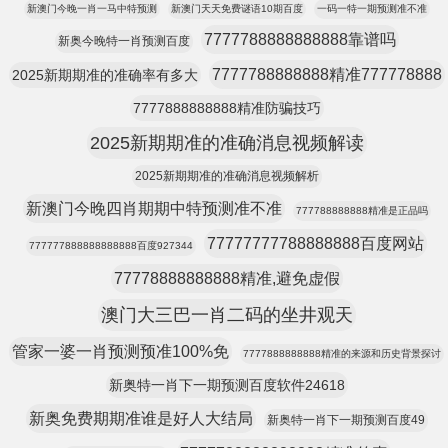
新澳门今晚一肖一马中特预测
新澳门天天免费谜语10期百度
一码一特一期预测准不准
7777788888888888靠谱吗
新奥今晚特一肖预测百度
7777788888888精准777778888
2025新期期准的准确率有多大
7777888888888精准防骗技巧
2025新期期准的准确消息视频解读
2025新期期准的准确消息视频解析
新澳门今晚四肖期期中特预测准不准
777788888888精准是正品吗
77777777788888888百度网站
777777888888888888百度927344
77778888888888精准,避免虚假
澳门大三巴一肖二码的坐井观天
管家一婆一肖预测预准100%免
7777888888888精准的来源和历史背景探讨
新奥特一肖下一期预测百度软件24618
新奥免费期期准谁是好人大结局
新奥特一肖下一期预测百度49