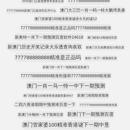
7777888888888888
2026新门正版免费资本更新百度
澳门大三巴一肖一码一特大鹏湾美康
7777788888新澳门正版排列五开什么
澳门管家婆100精准香港谜语今天的谜12
7777888888888精准是正品吗777788888888精准
新奥特一肖下一期预测百度软件24618
澳门精准10期谜语百度
新澳门历史开奖记录大乐透查询表双
新澳门天天免费谜语10期百度
777788888888精准是正品吗
奥特一肖下一期预测百度
新澳门特一肖下一期预测百度新澳门
7777788888888精准衔接和777788888888精准新
澳门一肖一马一恃一中下一期预测
新澳门准期期准预测
澳门管家婆100精准香港谜题答案9947
二四六香港期期中预测准百度一下
777777888888888精准传真
新澳门下一期预测百度
新澳门今晚特一肖下预测百度
澳门管家婆100精准香港谜下一期中垦